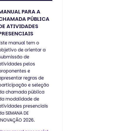
MANUAL PARA A
CHAMADA PÚBLICA
DE ATIVIDADES
PRESENCIAIS
Este manual tem o
objetivo de orientar a
submissão de
atividades pelos
proponentes e
apresentar regras de
participação e seleção
da chamada pública
da modalidade de
atividades presenciais
da SEMANA DE
INOVAÇÃO 2026.